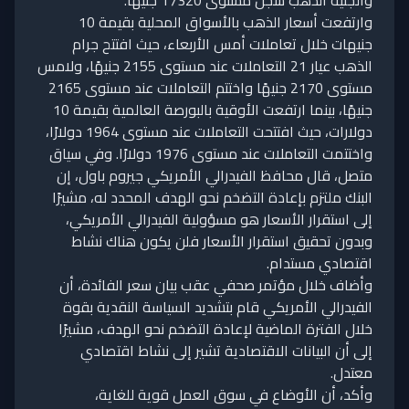
والجنيه الذهب سجل مستوى 17320 جنيهًا.
وارتفعت أسعار الذهب بالأسواق المحلية بقيمة 10
جنيهات خلال تعاملات أمس الأربعاء، حيث افتتح جرام
الذهب عيار 21 التعاملات عند مستوى 2155 جنيهًا، ولامس
مستوى 2170 جنيهًا واختتم التعاملات عند مستوى 2165
جنيهًا، بينما ارتفعت الأوقية بالبورصة العالمية بقيمة 10
دولارات، حيث افتتحت التعاملات عند مستوى 1964 دولارًا،
واختتمت التعاملات عند مستوى 1976 دولارًا. وفي سياق
متصل، قال محافظ الفيدرالي الأمريكي جيروم باول، إن
البنك ملتزم بإعادة التضخم نحو الهدف المحدد له، مشيرًا
إلى استقرار الأسعار هو مسؤولية الفيدرالي الأمريكي،
وبدون تحقيق استقرار الأسعار فلن يكون هناك نشاط
اقتصادي مستدام.
وأضاف خلال مؤتمر صحفي عقب بيان سعر الفائدة، أن
الفيدرالي الأمريكي قام بتشديد السياسة النقدية بقوة
خلال الفترة الماضية لإعادة التضخم نحو الهدف، مشيرًا
إلى أن البيانات الاقتصادية تشير إلى نشاط اقتصادي
معتدل.
وأكد، أن الأوضاع في سوق العمل قوية للغاية،