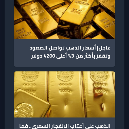
عاجل| أسعار الذهب تواصل الصعود
وتقفز بأكثر من 3% أعلى 4200 دولار
الذهب على أعتاب الانفجار السعري.. فما