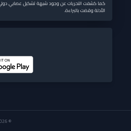
كما كشفت التحريات عن وجود شبهة تشكيل عصابي دولي، ي
الأدلة وقضت بالبراءة.
© 2026 eDahabApp. جميع الحقوق محفوظة. تم التطوير بواسطة focal-tech.com.