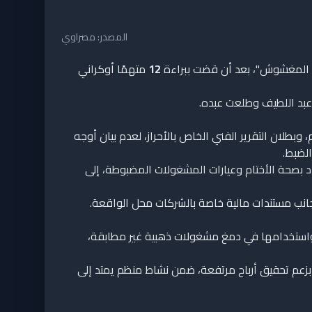
المصدر: مصراوي
هب المغشوش"، بعد أن قضت ببراءة
12
متهمًا أوكراني
عبد اللطيف وطلعت عبده.
طلان التقرير الفني الخاص بالأحراز، لعدم بيان أوجه
الضبط.
د بصحة الأختام وعيارات المشغولات المضبوطة، إلى
جانب مستندات مالية خاصة بالشركات محل الواقعة.
واستخدامها في دمغ مشغولات ذهبية غير مطابقة،
زعم تحقيق أرباح مرتفعة، ضمن نشاط منظم يمتد إلى