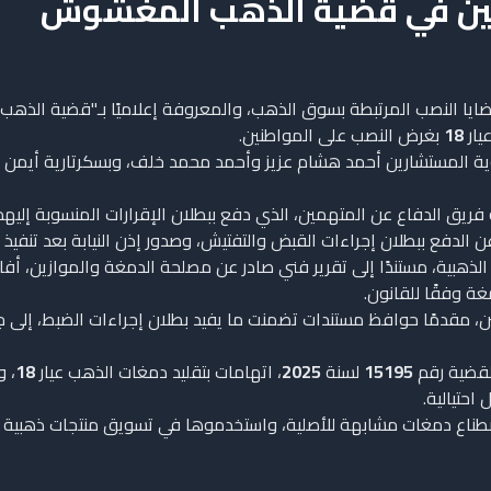
همين في قضية الذهب المغشوش
قضايا النصب المرتبطة بسوق الذهب، والمعروفة إعلاميًا بـ"قضية الذ
يار
18
بغرض النصب على المواطنين.
وية المستشارين أحمد هشام عزيز وأحمد محمد خلف، وبسكرتارية أيمن 
 الدفاع عن المتهمين، الذي دفع ببطلان الإقرارات المنسوبة إليهم، وب
ن الدفع ببطلان إجراءات القبض والتفتيش، وصدور إذن النيابة بعد تنفيذ 
لذهبية، مستندًا إلى تقرير فني صادر عن مصلحة الدمغة والموازين، أفا
ة وفقًا للقانون.
ن، مقدمًا حوافظ مستندات تضمنت ما يفيد بطلان إجراءات الضبط، إلى 
القضية رقم
15195
لسنة
2025
، اتهامات بتقليد دمغات الذهب عيار
18
، 
احتيالية.
طناع دمغات مشابهة للأصلية، واستخدموها في تسويق منتجات ذهبية ب