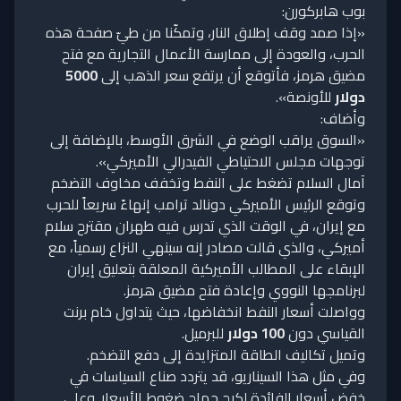
بوب هابركورن:
«إذا صمد وقف إطلاق النار، وتمكّنا من طيّ صفحة هذه
الحرب، والعودة إلى ممارسة الأعمال التجارية مع فتح
مضيق هرمز، فأتوقع أن يرتفع سعر الذهب إلى
5000
دولار
للأونصة».
وأضاف:
«السوق يراقب الوضع في الشرق الأوسط، بالإضافة إلى
توجهات مجلس الاحتياطي الفيدرالي الأميركي».
آمال السلام تضغط على النفط وتخفف مخاوف التضخم
وتوقع الرئيس الأميركي دونالد ترامب إنهاءً سريعاً للحرب
مع إيران، في الوقت الذي تدرس فيه طهران مقترح سلام
أميركي، والذي قالت مصادر إنه سينهي النزاع رسمياً، مع
الإبقاء على المطالب الأميركية المعلقة بتعليق إيران
لبرنامجها النووي وإعادة فتح مضيق هرمز.
وواصلت أسعار النفط انخفاضها، حيث يتداول خام برنت
القياسي دون
100 دولار
للبرميل.
وتميل تكاليف الطاقة المتزايدة إلى دفع التضخم.
وفي مثل هذا السيناريو، قد يتردد صناع السياسات في
خفض أسعار الفائدة لكبح جماح ضغوط الأسعار. وعلى