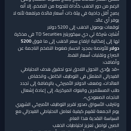
الرغم من دور الذهب كأداة للتحوط من التضخم، إلا أنه
يصبح أقل جاذبية في بيئة ذات أسعار فائدة مرتفعة لأنه لا
يوفر أي عائد.
توقعات بوصول الذهب إلى 5200 دولار
أشارت شركة تي دي سيكوريتيز TD Securities في مذكرة
لها إلى إمكانية ارتفاع سعر الذهب إلى ما فوق
5200
دولار
للأونصة بمجرد انحسار ضغوط التضخم الناجمة عن
الصراع وتقلبات أسعار النفط.
وأضافت:
«قد يؤدي التحول اللاحق نحو تحقيق هدف الاحتياطي
الفيدرالي المتمثل في التوظيف الكامل، وانخفاض
العائدات، وضعف الدولار الأميركي، بالإضافة إلى تجدد
طلب المستثمرين والبنوك المركزية، إلى إعادة إشعال
الاتجاه الصعودي».
وتترقب الأسواق صدور تقرير التوظيف الأميركي الشهري
يوم الجمعة لتقييم كيفية تعامل الاحتياطي الفيدرالي مع
السياسة النقدية هذا العام.
الصين تواصل تعزيز احتياطيات الذهب