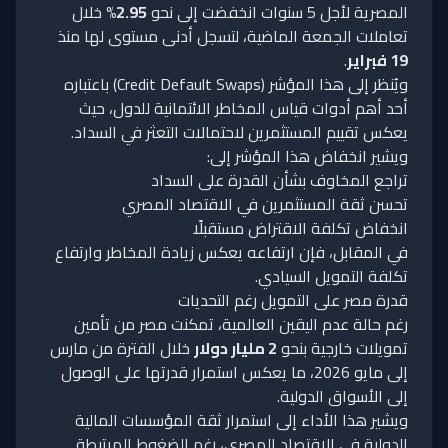
المصرية لأجل 5 سنوات انخفضت إلى نحو
2.95%
خلال
تعاملات الجمعة الماضية، لتسجل أدنى مستوى لها منذ
19 فبراير
.
ويُنظر إلى هذا المؤشر (Credit Default Swaps) باعتباره
أحد أهم أدوات قياس المخاطر الائتمانية للدول، حيث
يعكس تقييم المستثمرين لاحتمالات التعثر في السداد.
ويشير انخفاض هذا المؤشر إلى:
تراجع المخاوف بشأن القدرة على السداد
تحسن ثقة المستثمرين في الاقتصاد المصري
انخفاض تكلفة الاقتراض مستقبلًا
في المقابل، فإن ارتفاعه يعكس زيادة المخاطر وارتفاع
تكلفة التمويل السيادي.
قدرة مصر على التمويل رغم التحديات
رغم حالة عدم اليقين العالمية، تمكنت مصر من تأمين
تمويلات خارجية بنحو
2 مليار دولار
خلال الفترة من مارس
إلى مايو 2026، ما يعكس استمرار قدرتها على الوصول
إلى الأسواق الدولية.
ويشير هذا الأداء إلى استمرار ثقة المؤسسات المالية
الدولية في الاقتصاد المصري، رغم الضغوط المرتبطة