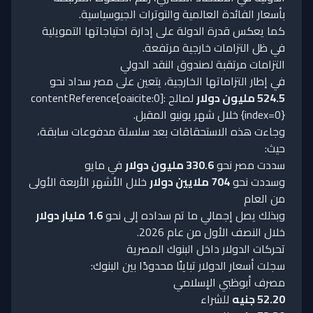
بأسعار الفائدة العالمية والتوترات الجيوسياسية.
كما يعكس قدرة الدولة على إدارة احتياجاتها التمويلية
في ظل التزامات خارجية مرتفعة.
التزامات مرتقبة لصندوق النقد الدولي
في إطار التزاماتها الخارجية، يتعين على مصر سداد نحو
524.5 مليون دولار
لصالح :contentReference[oaicite:0]
{index=0} خلال شهر يونيو المقبل.
وجاءت هذه الاستحقاقات بعد سلسلة مدفوعات سابقة،
حيث:
سددت مصر نحو
330.6 مليون دولار
في مايو
وسددت نحو
704 ملايين دولار
خلال الأشهر الأربعة الأولى
من العام
وبذلك يصل إجمالي ما تم سداده إلى نحو
1.6 مليار دولار
خلال النصف الأول من عام 2026.
تحركات الدولار داخل البنوك المصرية
سجلت أسعار الدولار تباينًا محدودًا بين البنوك:
مصرف أبوظبي الإسلامي
52.20 جنيه
للشراء