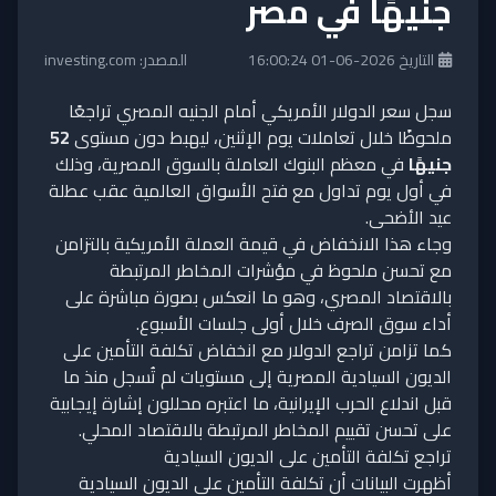
جنيهًا في مصر
التاريخ 2026-06-01 16:00:24
المصدر: investing.com
سجل سعر الدولار الأمريكي أمام الجنيه المصري تراجعًا
ملحوظًا خلال تعاملات يوم الإثنين، ليهبط دون مستوى
52
جنيهًا
في معظم البنوك العاملة بالسوق المصرية، وذلك
في أول يوم تداول مع فتح الأسواق العالمية عقب عطلة
عيد الأضحى.
وجاء هذا الانخفاض في قيمة العملة الأمريكية بالتزامن
مع تحسن ملحوظ في مؤشرات المخاطر المرتبطة
بالاقتصاد المصري، وهو ما انعكس بصورة مباشرة على
أداء سوق الصرف خلال أولى جلسات الأسبوع.
كما تزامن تراجع الدولار مع انخفاض تكلفة التأمين على
الديون السيادية المصرية إلى مستويات لم تُسجل منذ ما
قبل اندلاع الحرب الإيرانية، ما اعتبره محللون إشارة إيجابية
على تحسن تقييم المخاطر المرتبطة بالاقتصاد المحلي.
تراجع تكلفة التأمين على الديون السيادية
أظهرت البيانات أن تكلفة التأمين على الديون السيادية