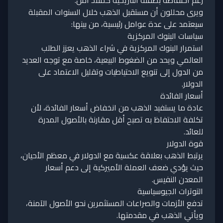
رغم احتفاظه بصفته التاريخية كملاذ آمن.
ويرى محللون أن مستقبل الذهب خلال السنوات المقبلة
سيعتمد على عدة عوامل رئيسية، من بينها:
سياسات البنوك المركزية
استمرار البنوك المركزية في شراء الذهب يعزز الطلب
العالمي ويحد من الضغوط البيعية، خاصة مع توجه العديد
من الدول إلى تنويع الاحتياطيات وتقليل الاعتماد على
الدولار.
أسعار الفائدة
عادة ما يستفيد الذهب من انخفاض أسعار الفائدة، لأن
تكلفة الاحتفاظ به تصبح أقل مقارنة بالأصول المدرة
للعائد.
قوة الدولار
يرتبط الذهب بعلاقة عكسية مع الدولار في معظم الأحيان،
حيث يؤدي ضعف العملة الأميركية إلى دعم أسعار
المعدن النفيس.
التوترات الجيوسياسية
تدفع الأزمات والصراعات المستثمرين نحو الأصول الآمنة،
ويأتي الذهب في مقدمتها.