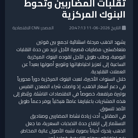
تقلبات المضاربين وتحوط
البنوك المركزية
التاريخ 2026-06-11 20:47:13
المصدر: CNN الاقتصادية
يشهد الذهب مرحلة استثنائية تجمع بين قوتين
متعاكستين: مضاربات قصيرة الأجل تزيد من حدة التقلبات
اليومية، وطلب طويل الأجل تقوده البنوك المركزية
الساعية إلى تعزيز احتياطياتها وتنويع أصولها بعيداً عن
العملات التقليدية.
خلال السنوات الأخيرة، لعبت البنوك المركزية دوراً محورياً
في دعم أسعار الذهب، إذ واصلت شراء المعدن النفيس
بوتيرة مرتفعة، خصوصاً في الاقتصادات الناشئة. ويُنظر إلى
هذه المشتريات باعتبارها عاملاً هيكلياً يوفر دعماً طويل
الأمد للسوق.
في المقابل، أدت زيادة نشاط المضاربين وصناديق
الاستثمار إلى ارتفاع حدة التذبذبات السعرية، ما جعل
الذهب يتحرك أحياناً بصورة تشبه الأصول عالية المخاطر،