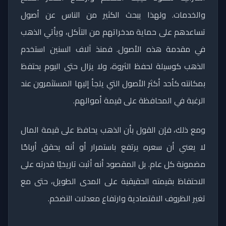
والخدمات. ولهذا يبحث الكثير من الناس عن أصول
تساعدهم على حماية مدخراتهم من التآكل، ويأتي الذهب
في مقدمة هذه الأصول. فمنذ آلاف السنين استخدم
الذهب كوسيلة لحفظ الثروة، ولا يزال حتى اليوم يحتفظ
بمكانته كأحد أكثر الأصول التي يلجأ إليها المستثمرون عند
الرغبة في المحافظة على قيمة أموالهم.
ومع ذلك، فإن القول بأن الذهب يحافظ على قيمة المال
لا يعني أن سعره يرتفع باستمرار أو أنه يحقق أرباحًا
مضمونة كل عام. بل المقصود أنه أثبت تاريخيًا قدرته على
الاحتفاظ بقيمته الحقيقية على المدى الطويل، حتى مع
تغير الظروف الاقتصادية وارتفاع معدلات التضخم.