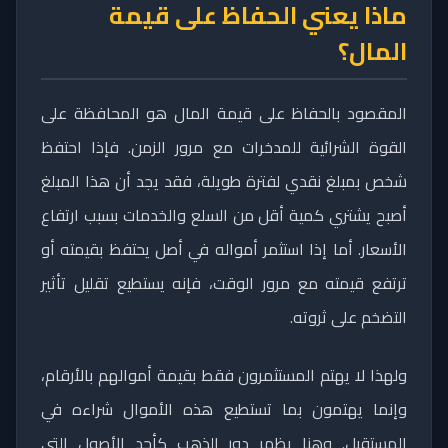
ماذا يعني الحفاظ على قيمة
المال؟
المقصود بالحفاظ على قيمة المال هو المحافظة على
القوة الشرائية للمدخرات مع مرور الزمن. فإذا احتفظ
شخص بمبلغ نقدي لفترة طويلة، فقد يجد أن هذا المبلغ
أصبح يشتري كمية أقل من السلع والخدمات بسبب ارتفاع
الأسعار. أما إذا استثمر أمواله في أصل يحتفظ بقيمته أو
ترتفع قيمته مع مرور الوقت، فإنه يستطيع تقليل تأثير
التضخم على ثروته.
ولهذا لا يهتم المستثمرون فقط بقيمة أموالهم بالأرقام،
وإنما يهتمون بما تستطيع هذه الأموال شراءه في
المستقبل. وهنا يظهر دور الذهب كأحد الأصول التي